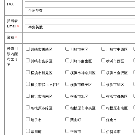
FAX
半角英数
担当者
Email
※
半角英数
業種
※
神奈川
川崎市川崎区
川崎市幸区
川崎市中原区
県内配
布エリ
川崎市宮前区
川崎市麻生区
横浜市西区
ア
横浜市鶴見区
横浜市神奈川区
横浜市金沢区
横浜市保土ヶ谷区
横浜市磯子区
横浜市緑区
横浜市港南区
横浜市旭区
横浜市都筑区
相模原市緑区
相模原市中央区
相模原市南区
逗子市
葉山町
鎌倉市
寒川町
平塚市
伊勢原市