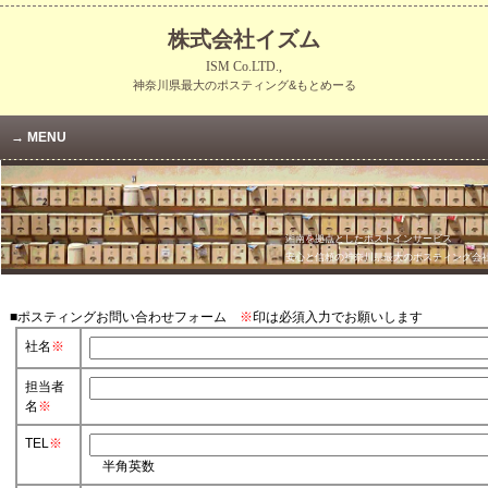
株式会社イズム
ISM Co.LTD.,
神奈川県最大のポスティング&もとめーる
MENU
湘南を拠点としたポストインサービス
安心と信頼の神奈川県最大のポスティング会
■ポスティングお問い合わせフォーム
※
印は必須入力でお願いします
社名
※
担当者
名
※
TEL
※
半角英数