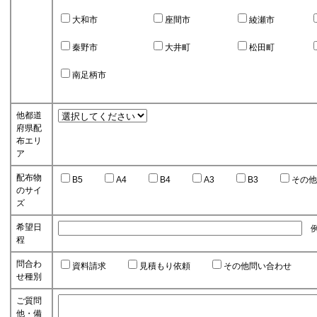
大和市
座間市
綾瀬市
秦野市
大井町
松田町
南足柄市
他都道
府県配
布エリ
ア
配布物
B5
A4
B4
A3
B3
その他
のサイ
ズ
希望日
例)
程
問合わ
資料請求
見積もり依頼
その他問い合わせ
せ種別
ご質問
他・備